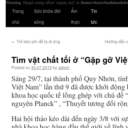
Warning
/home/vhosts/benhdaudait
: Illegal string offset 'output_key' in
Trang
Sức khỏe đời
Ẩm
Tin
chủ
sống
thực
tức
←
Trẻ béo phì dễ bị dị ứng
Hướng dẫn cá
Tìm vật chất tối ở “Gặp gỡ Vi
Posted on
30.07.2015
by
admin
Sáng 29/7, tại thành phố Quy Nhơn, tỉ
Việt Nam” lần thứ 9 đã được khởi động 
khoa học quốc tế lồng ghép với chủ đề 
nguyên Planck” , “Thuyết tương đối rộn
Hai hội thảo kéo dài đến ngày 3/8 với s
nhà khoa học hàng đầu thế giới về lĩnh v